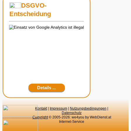
DSGVO-
Entscheidung
Details ...
Kontakt
|
Impressum
|
Nutzungsbedingungen
|
Datenschutz
Copyright
© 2005-2026: we4you by WebDienst.at
Internet-Service