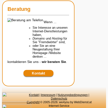
Beratung
Wenn ...
Sie Interesse an unseren
Internet-Dienstleistungen
haben,
Domains
und
Hosting
für
Sie "Fremdwörter" sind,
oder Sie an eine
Neugestaltung Ihrer
Homepage /Website
denken ...
kontaktieren Sie uns -
wir beraten Sie
.
Kontakt
Kontakt
|
Impressum
|
Nutzungsbedingungen
|
Datenschutz
Copyright
© 2005-2026: we4you by WebDienst.at
Internet-Service