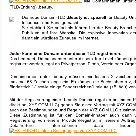
alle Domainnamen unter d
(TLD/Endung) .beauty.
Die neue Domain-TLD
.Beauty ist speziell
für Beauty-Unt
Influencer und Fans gemacht.
Sie etabliert Sie sofort als führend in der Beauty-Branche
Publikum auf Ihre Website. Die explosive Innovation de
damit ein würdiges Zuhause im Internet.
Jeder kann eine Domain unter dieser TLD registrieren.
Das bedeutet, Domainnamen unter diesem Top-Level können prin
registriert werden, egal ob Privatperson, Firma, Verein oder Organ
Domainnamen unter .beauty müssen mindestens 2 Zeichen be
maximal 63 Zeichen lang sein. Es können die Buchstaben a-z, di
Bindestrich "-" sowie einige Sonderzeichen/Umlaute (zB. äöü) ve
Mit der Registrierung einer .beauty-Domain (egal ob bei einem P
direkt bei XYZ.COM LLC) gehen Sie einen Vertrag mit XYZ.CO
auch den Bestimmungen und Regeln der XYZ.COM LLC zustimm
Diese Zustimmung ist für den Domain-Inhaber auch dann ve
Registrierung von einem Provider/Registrar in seinem Auftrag
Detailliertere Informationen dazu 
.